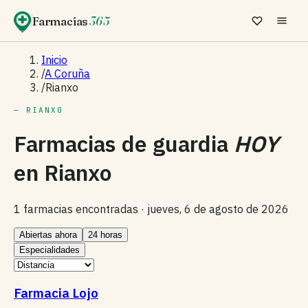
Farmacias
365
Inicio
/
A Coruña
/
Rianxo
— RIANXO
Farmacias de guardia
HOY
en
Rianxo
1 farmacias encontradas ·
jueves, 6 de agosto de 2026
Abiertas ahora
24 horas
Especialidades
Farmacia Lojo