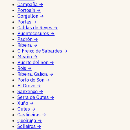
Campaña
→
Portosín
→
Gorgullon
→
Portas
→
Caldas de Reyes
→
Puentecesures
→
Padrón
→
Ribeira
→
O Freixo de Sabardes
→
Meaño
→
Puerto del Son
→
Rois
→
Ribeira, Galicia
→
Porto do Son
→
El Grove
→
Sanxenxo
→
Serra de Outes
→
Xuño
→
Outes
→
Castiñeiras
→
Queiruga
→
Solleiros
→