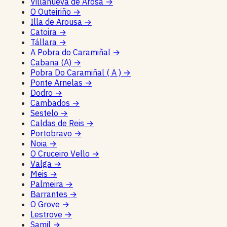
Villanueva de Arosa
→
O Outeiriño
→
Illa de Arousa
→
Catoira
→
Tállara
→
A Pobra do Caramiñal
→
Cabana (A)
→
Pobra Do Caramiñal ( A )
→
Ponte Arnelas
→
Dodro
→
Cambados
→
Sestelo
→
Caldas de Reis
→
Portobravo
→
Noia
→
O Cruceiro Vello
→
Valga
→
Meis
→
Palmeira
→
Barrantes
→
O Grove
→
Lestrove
→
Samil
→