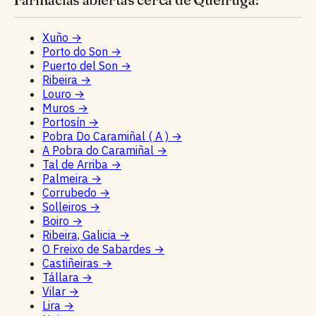
Xuño
→
Porto do Son
→
Puerto del Son
→
Ribeira
→
Louro
→
Muros
→
Portosín
→
Pobra Do Caramiñal ( A )
→
A Pobra do Caramiñal
→
Tal de Arriba
→
Palmeira
→
Corrubedo
→
Solleiros
→
Boiro
→
Ribeira, Galicia
→
O Freixo de Sabardes
→
Castiñeiras
→
Tállara
→
Vilar
→
Lira
→