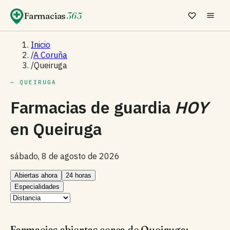
Farmacias
365
Inicio
/
A Coruña
/
Queiruga
— QUEIRUGA
Farmacias de guardia
HOY
en
Queiruga
sábado, 8 de agosto de 2026
Abiertas ahora
24 horas
Especialidades
Farmacias abiertas cerca de Queiruga: