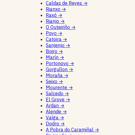
Caldas de Reyes
→
Rianxo
→
Raxó
→
Rianjo
→
O Outeiriño
→
Poyo
→
Catoira
→
Sanjenjo
→
Boiro
→
Marín
→
Portonovo
→
Gorgullon
→
Moraña
→
Seixo
→
Mourente
→
Salcedo
→
El Grove
→
Ardan
→
Alende
→
Valga
→
Dodro
→
A Pobra do Caramiñal
→