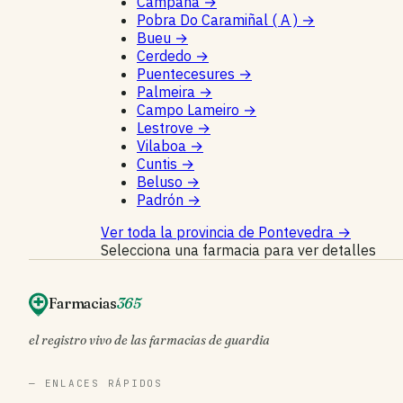
Campaña
→
Pobra Do Caramiñal ( A )
→
Bueu
→
Cerdedo
→
Puentecesures
→
Palmeira
→
Campo Lameiro
→
Lestrove
→
Vilaboa
→
Cuntis
→
Beluso
→
Padrón
→
Ver toda la provincia de Pontevedra
→
Selecciona una farmacia para ver detalles
Farmacias
365
el registro vivo de las farmacias de guardia
— ENLACES RÁPIDOS