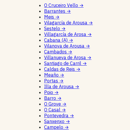
O Cruceiro Vello
→
Barrantes
→
Meis
→
Vilagarcía de Arousa
→
Sestelo
→
Villagarcía de Arosa
→
Cabana (A)
→
Vilanova de Arousa
→
Cambados
→
Villanueva de Arosa
→
Santiago de Carril
→
Caldas de Reis
→
Meaño
→
Portas
→
Illa de Arousa
→
Poio
→
Barro
→
O Grove
→
O Casal
→
Pontevedra
→
Sanxenxo
→
Campelo
→