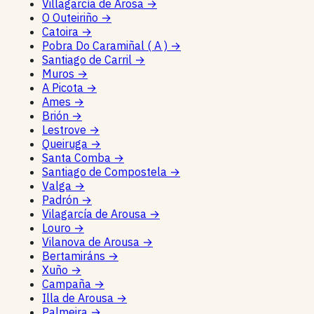
Villagarcía de Arosa
→
O Outeiriño
→
Catoira
→
Pobra Do Caramiñal ( A )
→
Santiago de Carril
→
Muros
→
A Picota
→
Ames
→
Brión
→
Lestrove
→
Queiruga
→
Santa Comba
→
Santiago de Compostela
→
Valga
→
Padrón
→
Vilagarcía de Arousa
→
Louro
→
Vilanova de Arousa
→
Bertamiráns
→
Xuño
→
Campaña
→
Illa de Arousa
→
Palmeira
→