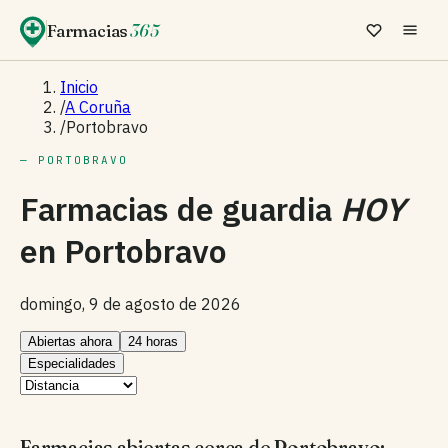
Farmacias
365
Inicio
/
A Coruña
/
Portobravo
— PORTOBRAVO
Farmacias de guardia
HOY
en
Portobravo
domingo, 9 de agosto de 2026
Abiertas ahora
24 horas
Especialidades
Farmacias abiertas cerca de Portobravo: