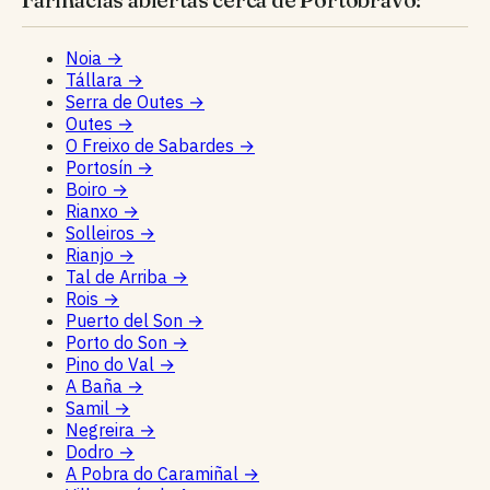
Noia
→
Tállara
→
Serra de Outes
→
Outes
→
O Freixo de Sabardes
→
Portosín
→
Boiro
→
Rianxo
→
Solleiros
→
Rianjo
→
Tal de Arriba
→
Rois
→
Puerto del Son
→
Porto do Son
→
Pino do Val
→
A Baña
→
Samil
→
Negreira
→
Dodro
→
A Pobra do Caramiñal
→