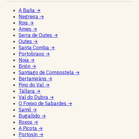
A Baña
→
Negreira
→
Rois
→
Ames
→
Serra de Outes
→
Outes
→
Santa Comba
→
Portobravo
→
Noia
→
Brión
→
Santiago de Compostela
→
Bertamiráns
→
Pino do Val
→
Tállara
→
Val do Dubra
→
O Freixo de Sabardes
→
Samil
→
Bugallido
→
Roxos
→
A Picota
→
Portosín
→