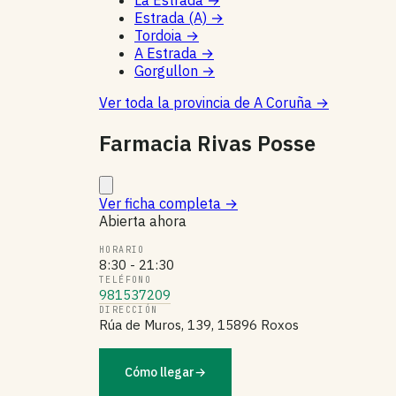
La Estrada
→
Estrada (A)
→
Tordoia
→
A Estrada
→
Gorgullon
→
Ver toda la provincia de A Coruña
→
Farmacia Rivas Posse
Ver ficha completa
→
Abierta ahora
HORARIO
8:30 - 21:30
TELÉFONO
981537209
DIRECCIÓN
Rúa de Muros, 139, 15896 Roxos
Cómo llegar
→