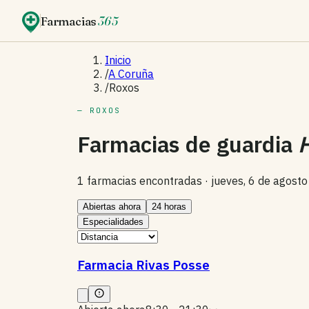
Farmacias
365
Inicio
/
A Coruña
/
Roxos
— ROXOS
Farmacias de guardia
1 farmacias encontradas ·
jueves, 6 de agost
Abiertas ahora
24 horas
Especialidades
Farmacia Rivas Posse