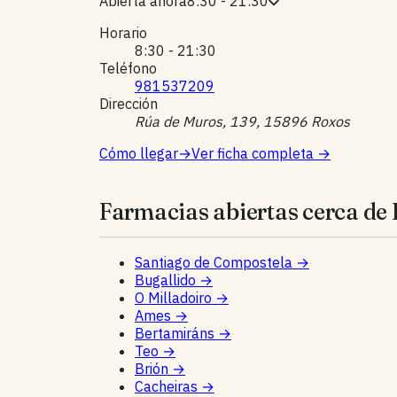
Abierta ahora
8:30 - 21:30
Horario
8:30 - 21:30
Teléfono
981537209
Dirección
Rúa de Muros, 139, 15896 Roxos
Cómo llegar
→
Ver ficha completa
→
Farmacias abiertas cerca de
Santiago de Compostela
→
Bugallido
→
O Milladoiro
→
Ames
→
Bertamiráns
→
Teo
→
Brión
→
Cacheiras
→