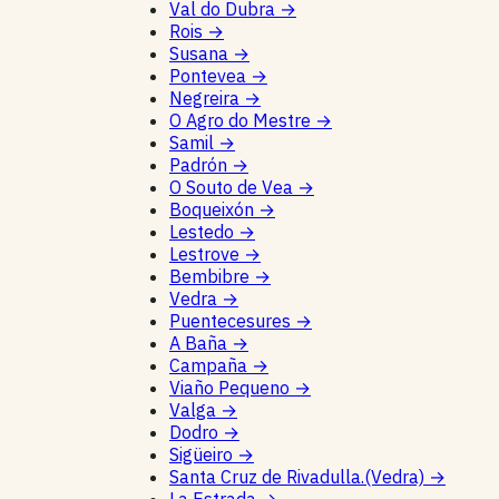
Val do Dubra
→
Rois
→
Susana
→
Pontevea
→
Negreira
→
O Agro do Mestre
→
Samil
→
Padrón
→
O Souto de Vea
→
Boqueixón
→
Lestedo
→
Lestrove
→
Bembibre
→
Vedra
→
Puentecesures
→
A Baña
→
Campaña
→
Viaño Pequeno
→
Valga
→
Dodro
→
Sigüeiro
→
Santa Cruz de Rivadulla.(Vedra)
→