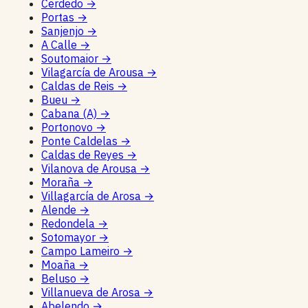
Cerdedo
→
Portas
→
Sanjenjo
→
A Calle
→
Soutomaior
→
Vilagarcía de Arousa
→
Caldas de Reis
→
Bueu
→
Cabana (A)
→
Portonovo
→
Ponte Caldelas
→
Caldas de Reyes
→
Vilanova de Arousa
→
Moraña
→
Villagarcía de Arosa
→
Alende
→
Redondela
→
Sotomayor
→
Campo Lameiro
→
Moaña
→
Beluso
→
Villanueva de Arosa
→
Abelendo
→