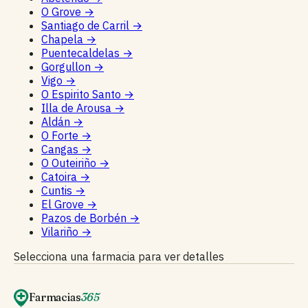
O Grove
→
Santiago de Carril
→
Chapela
→
Puentecaldelas
→
Gorgullon
→
Vigo
→
O Espirito Santo
→
Illa de Arousa
→
Aldán
→
O Forte
→
Cangas
→
O Outeiriño
→
Catoira
→
Cuntis
→
El Grove
→
Pazos de Borbén
→
Vilariño
→
Selecciona una farmacia para ver detalles
Farmacias
365