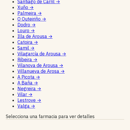
Santiago de Carril
→
Xuño
→
Palmeira
→
O Outeiriño
→
Dodro
→
Louro
→
Illa de Arousa
→
Catoira
→
Samil
→
Vilagarcía de Arousa
→
Ribeira
→
Vilanova de Arousa
→
Villanueva de Arosa
→
A Picota
→
A Baña
→
Negreira
→
Vilar
→
Lestrove
→
Valga
→
Selecciona una farmacia para ver detalles