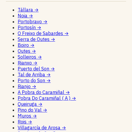
Tállara
→
Noia
→
Portobravo
→
Portosín
→
O Freixo de Sabardes
→
Serra de Outes
→
Boiro
→
Outes
→
Solleiros
→
Rianxo
→
Puerto del Son
→
Tal de Arriba
→
Porto do Son
→
Rianjo
→
A Pobra do Caramiñal
→
Pobra Do Caramiñal ( A )
→
Queiruga
→
Pino do Val
→
Muros
→
Rois
→
Villagarcía de Arosa
→