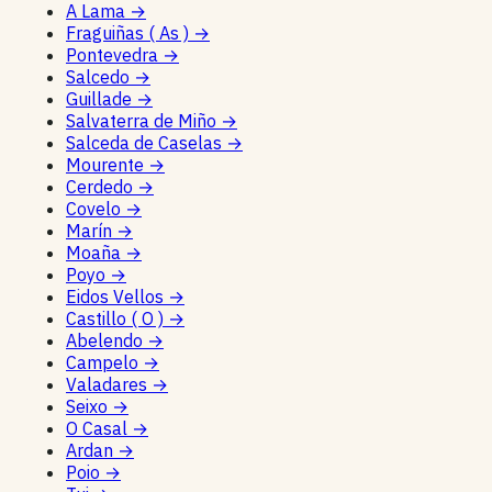
A Lama
→
Fraguiñas ( As )
→
Pontevedra
→
Salcedo
→
Guillade
→
Salvaterra de Miño
→
Salceda de Caselas
→
Mourente
→
Cerdedo
→
Covelo
→
Marín
→
Moaña
→
Poyo
→
Eidos Vellos
→
Castillo ( O )
→
Abelendo
→
Campelo
→
Valadares
→
Seixo
→
O Casal
→
Ardan
→
Poio
→