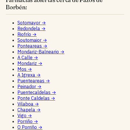
Borbén:
Sotomayor
→
Redondela
→
Riofrío
→
Soutomaior
→
Ponteareas
→
Mondariz-Balneario
→
A Calle
→
Mondariz
→
Mos
→
A Igrexa
→
Puenteareas
→
Peinador
→
Puentecaldelas
→
Ponte Caldelas
→
Vilaboa
→
Chapela
→
Vigo
→
Porriño
→
O Porriño
→