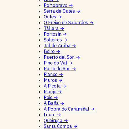
Portobravo
→
Serra de Outes
→
Outes
→
O Freixo de Sabardes
→
Tállara
→
Portosín
→
Solleiros
→
Tal de Arriba
→
Boiro
→
Puerto del Son
→
Pino do Val
→
Porto do Son
→
Rianxo
→
Muros
→
A Picota
→
Rianjo
→
Rois
→
A Baña
→
A Pobra do Caramiñal
→
Louro
→
Queiruga
→
Santa Comba
→