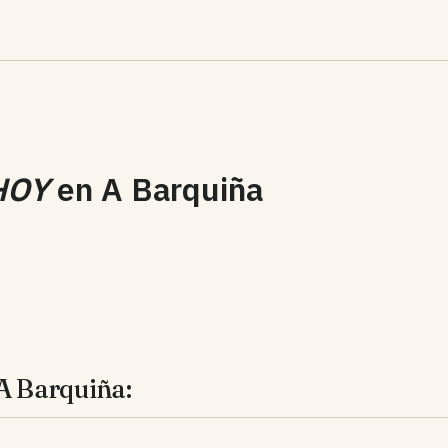
HOY
en
A Barquiña
A Barquiña: