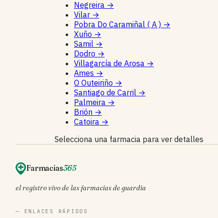
Negreira
→
Vilar
→
Pobra Do Caramiñal ( A )
→
Xuño
→
Samil
→
Dodro
→
Villagarcía de Arosa
→
Ames
→
O Outeiriño
→
Santiago de Carril
→
Palmeira
→
Brión
→
Catoira
→
Selecciona una farmacia para ver detalles
Farmacias
365
el registro vivo de las farmacias de guardia
— ENLACES RÁPIDOS