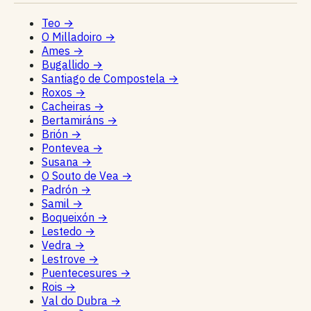
Teo
→
O Milladoiro
→
Ames
→
Bugallido
→
Santiago de Compostela
→
Roxos
→
Cacheiras
→
Bertamiráns
→
Brión
→
Pontevea
→
Susana
→
O Souto de Vea
→
Padrón
→
Samil
→
Boqueixón
→
Lestedo
→
Vedra
→
Lestrove
→
Puentecesures
→
Rois
→
Val do Dubra
→