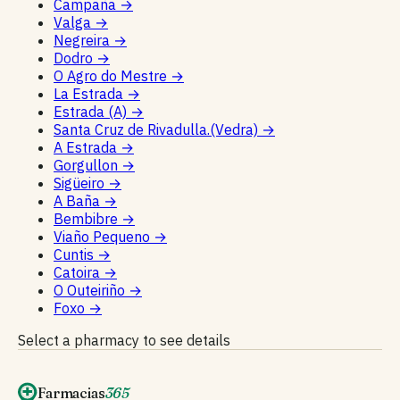
Campaña
→
Valga
→
Negreira
→
Dodro
→
O Agro do Mestre
→
La Estrada
→
Estrada (A)
→
Santa Cruz de Rivadulla.(Vedra)
→
A Estrada
→
Gorgullon
→
Sigüeiro
→
A Baña
→
Bembibre
→
Viaño Pequeno
→
Cuntis
→
Catoira
→
O Outeiriño
→
Foxo
→
Select a pharmacy to see details
Farmacias
365