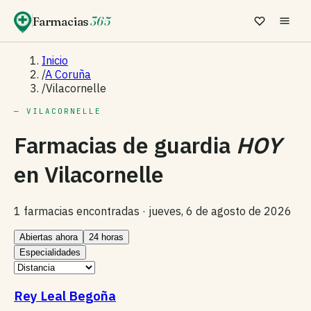
Farmacias
365
Inicio
/
A Coruña
/
Vilacornelle
— VILACORNELLE
Farmacias de guardia
HOY
en
Vilacornelle
1 farmacias encontradas ·
jueves, 6 de agosto de 2026
Abiertas ahora
24 horas
Especialidades
Rey Leal Begoña