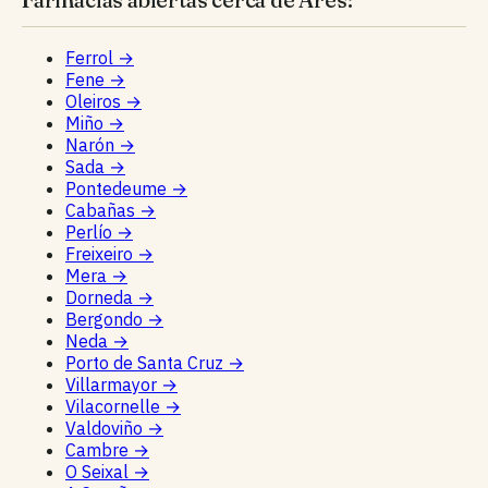
Ferrol
→
Fene
→
Oleiros
→
Miño
→
Narón
→
Sada
→
Pontedeume
→
Cabañas
→
Perlío
→
Freixeiro
→
Mera
→
Dorneda
→
Bergondo
→
Neda
→
Porto de Santa Cruz
→
Villarmayor
→
Vilacornelle
→
Valdoviño
→
Cambre
→
O Seixal
→