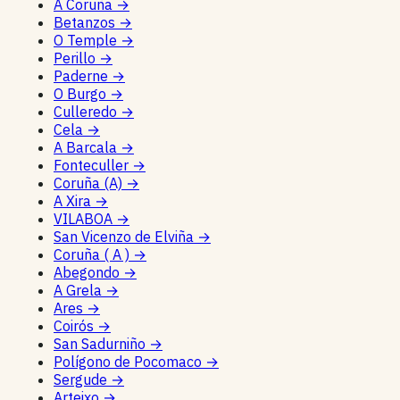
A Coruña
→
Betanzos
→
O Temple
→
Perillo
→
Paderne
→
O Burgo
→
Culleredo
→
Cela
→
A Barcala
→
Fonteculler
→
Coruña (A)
→
A Xira
→
VILABOA
→
San Vicenzo de Elviña
→
Coruña ( A )
→
Abegondo
→
A Grela
→
Ares
→
Coirós
→
San Sadurniño
→
Polígono de Pocomaco
→
Sergude
→
Arteixo
→