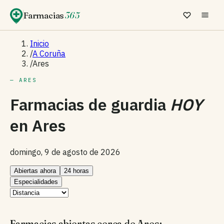
Farmacias
365
Inicio
/
A Coruña
/
Ares
— ARES
Farmacias de guardia
HOY
en
Ares
domingo, 9 de agosto de 2026
Abiertas ahora
24 horas
Especialidades
Farmacias abiertas cerca de Ares: