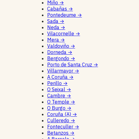
Miño
→
Cabañas
→
Pontedeume
→
Sada
→
Neda
→
Vilacornelle
→
Mera
→
Valdoviño
→
Dorneda
→
Bergondo
→
Porto de Santa Cruz
→
Villarmayor
→
A Coruña
→
Perillo
→
O Seixal
→
Cambre
→
O Temple
→
O Burgo
→
Coruña (A)
→
Culleredo
→
Fonteculler
→
Betanzos
→