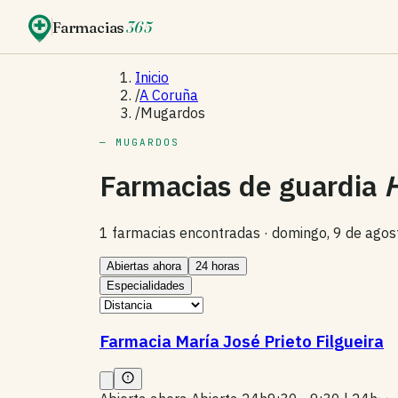
Farmacias
365
Inicio
/
A Coruña
/
Mugardos
— MUGARDOS
Farmacias de guardia
1 farmacias encontradas ·
domingo, 9 de ago
Abiertas ahora
24 horas
Especialidades
Farmacia María José Prieto Filgueira