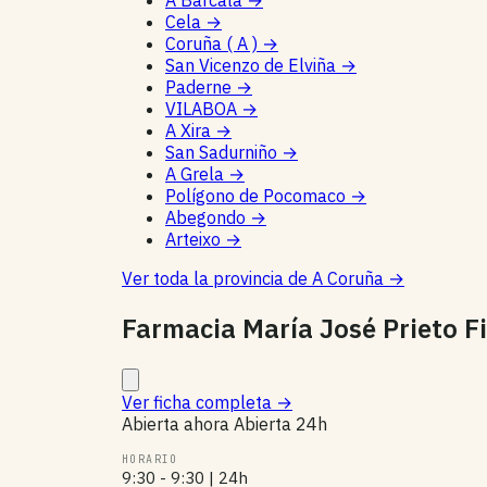
A Barcala
→
Cela
→
Coruña ( A )
→
San Vicenzo de Elviña
→
Paderne
→
VILABOA
→
A Xira
→
San Sadurniño
→
A Grela
→
Polígono de Pocomaco
→
Abegondo
→
Arteixo
→
Ver toda la provincia de A Coruña
→
Farmacia María José Prieto Fi
Ver ficha completa
→
Abierta ahora
Abierta 24h
HORARIO
9:30 - 9:30 | 24h