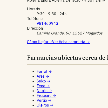
Abierta ahora
Abierta 24h
9:30 - 9:30 | 24h
Horario
9:30 - 9:30 | 24h
Teléfono
981460943
Dirección
Camiño Grande, 90, 15627 Mugardos
Cómo llegar
→
Ver ficha completa
→
Farmacias abiertas cerca de
Ferrol
→
Ares
→
Seixo
→
Fene
→
Narón
→
Freixeiro
→
Perlío
→
Oleiros
→