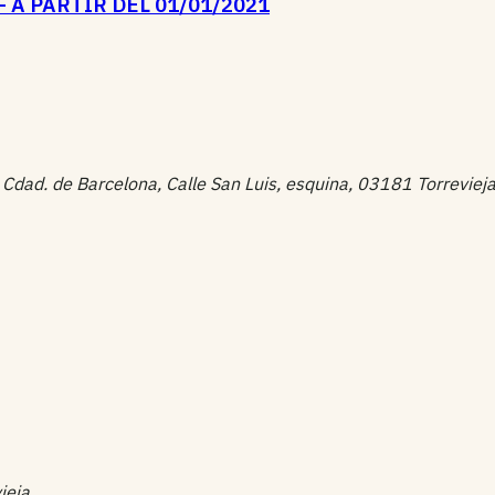
-- A PARTIR DEL 01/01/2021
ad. de Barcelona, Calle San Luis, esquina, 03181 Torreviej
ieja