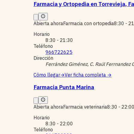
Farmacia y Ortopedia en Torrevieja, F
Abierta ahora
Farmacia con ortopedia
8:30 - 2
Horario
8:30 - 21:30
Teléfono
966722625
Dirección
Ferrández Giménez, C. Raúl Ferrnandez 
Cómo llegar
→
Ver ficha completa
→
Farmacia Punta Marina
Abierta ahora
Farmacia veterinaria
8:30 - 22:0
Horario
8:30 - 22:00
Teléfono