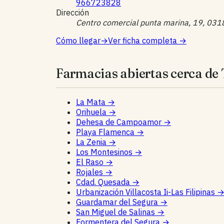
966723828
Dirección
Centro comercial punta marina, 19, 0318
Cómo llegar
→
Ver ficha completa
→
Farmacias abiertas cerca de 
La Mata
→
Orihuela
→
Dehesa de Campoamor
→
Playa Flamenca
→
La Zenia
→
Los Montesinos
→
El Raso
→
Rojales
→
Cdad. Quesada
→
Urbanización Villacosta Ii-Las Filipinas
Guardamar del Segura
→
San Miguel de Salinas
→
Formentera del Segura
→