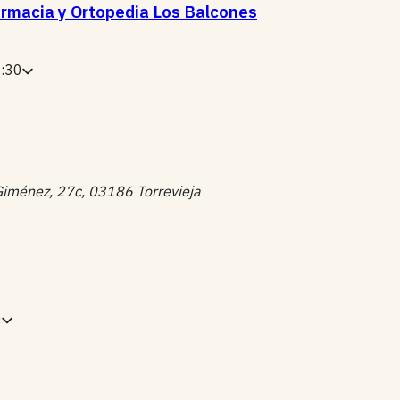
armacia y Ortopedia Los Balcones
1:30
Giménez, 27c, 03186 Torrevieja
0