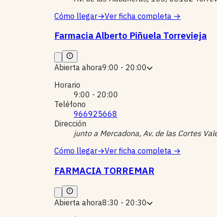
Cómo llegar
→
Ver ficha completa
→
Farmacia Alberto Piñuela Torrevieja
Abierta ahora
9:00 - 20:00
Horario
9:00 - 20:00
Teléfono
966925668
Dirección
junto a Mercadona, Av. de las Cortes Va
Cómo llegar
→
Ver ficha completa
→
FARMACIA TORREMAR
Abierta ahora
8:30 - 20:30