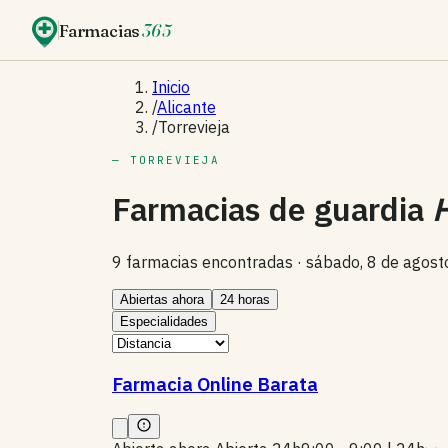
Farmacias
365
Inicio
/
Alicante
/
Torrevieja
— TORREVIEJA
Farmacias de guardia
9 farmacias encontradas ·
sábado, 8 de agost
Abiertas ahora
24 horas
Especialidades
Farmacia Online Barata