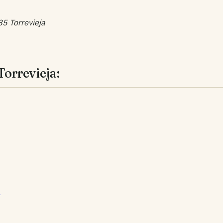
5 Torrevieja
Torrevieja:
→