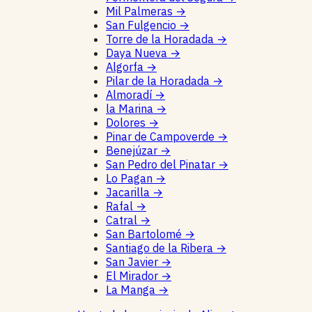
Mil Palmeras
→
San Fulgencio
→
Torre de la Horadada
→
Daya Nueva
→
Algorfa
→
Pilar de la Horadada
→
Almoradí
→
la Marina
→
Dolores
→
Pinar de Campoverde
→
Benejúzar
→
San Pedro del Pinatar
→
Lo Pagan
→
Jacarilla
→
Rafal
→
Catral
→
San Bartolomé
→
Santiago de la Ribera
→
San Javier
→
El Mirador
→
La Manga
→