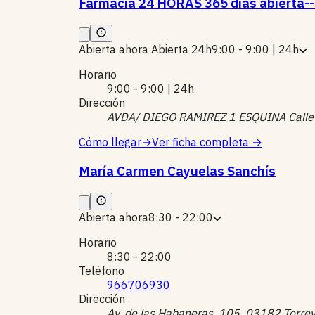
Farmacia 24 HORAS 365 días abierta-
Abierta ahora
Abierta 24h
9:00 - 9:00 | 24h
Horario
9:00 - 9:00 | 24h
Dirección
AVDA/ DIEGO RAMIREZ 1 ESQUINA Calle Cd
Cómo llegar
→
Ver ficha completa
→
María Carmen Cayuelas Sanchís
Abierta ahora
8:30 - 22:00
Horario
8:30 - 22:00
Teléfono
966706930
Dirección
Av. de las Habaneras, 105, 03182 Torrev