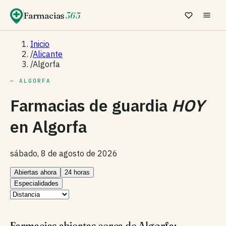
Farmacias
365
Inicio
/
Alicante
/
Algorfa
— ALGORFA
Farmacias de guardia
HOY
en
Algorfa
sábado, 8 de agosto de 2026
Abiertas ahora
24 horas
Especialidades
Farmacias abiertas cerca de Algorfa: