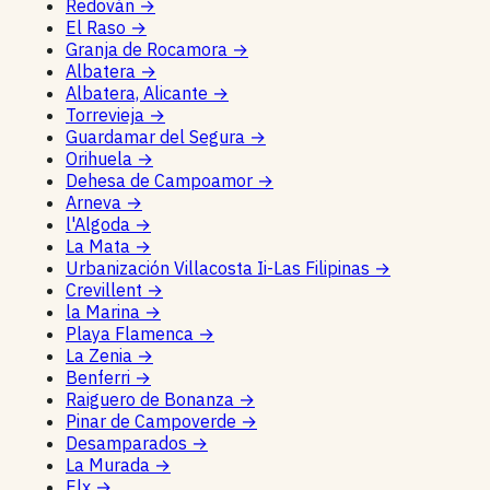
Redován
→
El Raso
→
Granja de Rocamora
→
Albatera
→
Albatera, Alicante
→
Torrevieja
→
Guardamar del Segura
→
Orihuela
→
Dehesa de Campoamor
→
Arneva
→
l'Algoda
→
La Mata
→
Urbanización Villacosta Ii-Las Filipinas
→
Crevillent
→
la Marina
→
Playa Flamenca
→
La Zenia
→
Benferri
→
Raiguero de Bonanza
→
Pinar de Campoverde
→
Desamparados
→
La Murada
→
Elx
→