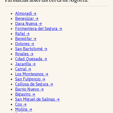
Almoradí
→
Benejúzar
→
Daya Nueva
→
Formentera del Segura
→
Rafal
→
Benijófar
→
Dolores
→
San Bartolomé
→
Rojales
→
Cdad. Quesada
→
Jacarilla
→
Catral
→
Los Montesinos
→
San Fulgencio
→
Callosa de Segura
→
Barrio Nuevo
→
Bigastro
→
San Miguel de Salinas
→
Cox
→
Molíns
→