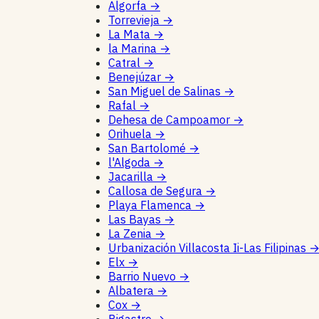
Algorfa
→
Torrevieja
→
La Mata
→
la Marina
→
Catral
→
Benejúzar
→
San Miguel de Salinas
→
Rafal
→
Dehesa de Campoamor
→
Orihuela
→
San Bartolomé
→
l'Algoda
→
Jacarilla
→
Callosa de Segura
→
Playa Flamenca
→
Las Bayas
→
La Zenia
→
Urbanización Villacosta Ii-Las Filipinas
Elx
→
Barrio Nuevo
→
Albatera
→
Cox
→