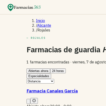
Farmacias
365
Inicio
/
Alicante
/
Rojales
— ROJALES
Farmacias de guardia
1 farmacias encontradas ·
viernes, 7 de agos
Abiertas ahora
24 horas
Especialidades
Farmacia Canales García