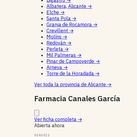
Bigastro
→
Albatera, Alicante
→
Elche
→
Santa Pola
→
Granja de Rocamora
→
Crevillent
→
Molíns
→
Redován
→
Perleta
→
Mil Palmeras
→
Pinar de Campoverde
→
Arneva
→
Torre de la Horadada
→
Ver toda la provincia de Alicante
→
Farmacia Canales García
Ver ficha completa
→
Abierta ahora
HORARIO