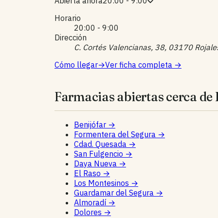
Abierta ahora
20:00 - 9:00
Horario
20:00 - 9:00
Dirección
C. Cortés Valencianas, 38, 03170 Rojale
Cómo llegar
→
Ver ficha completa
→
Farmacias abiertas cerca de 
Benijófar
→
Formentera del Segura
→
Cdad. Quesada
→
San Fulgencio
→
Daya Nueva
→
El Raso
→
Los Montesinos
→
Guardamar del Segura
→
Almoradí
→
Dolores
→