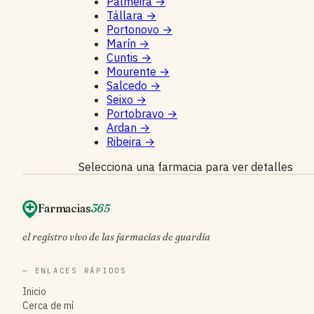
Palmeira
→
Tállara
→
Portonovo
→
Marín
→
Cuntis
→
Mourente
→
Salcedo
→
Seixo
→
Portobravo
→
Ardan
→
Ribeira
→
Selecciona una farmacia para ver detalles
Farmacias
365
el registro vivo de las farmacias de guardia
— ENLACES RÁPIDOS
Inicio
Cerca de mí