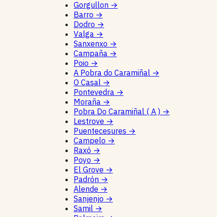
Gorgullon
→
Barro
→
Dodro
→
Valga
→
Sanxenxo
→
Campaña
→
Poio
→
A Pobra do Caramiñal
→
O Casal
→
Pontevedra
→
Moraña
→
Pobra Do Caramiñal ( A )
→
Lestrove
→
Puentecesures
→
Campelo
→
Raxó
→
Poyo
→
El Grove
→
Padrón
→
Alende
→
Sanjenjo
→
Samil
→