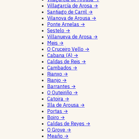
Villagarcía de Arosa
→
Santiago de Carril
→
Vilanova de Arousa
→
Ponte Arnelas
→
Sestelo
→
Villanueva de Arosa
→
Meis
→
O Cruceiro Vello
→
Cabana (A)
→
Caldas de Reis
→
Cambados
→
Rianxo
→
Rianjo
→
Barrantes
→
O Outeiriño
→
Catoira
→
Illa de Arousa
→
Portas
→
Boiro
→
Caldas de Reyes
→
O Grove
→
Meaño
→