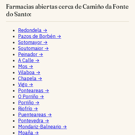
Farmacias abiertas cerca de Camiño da Fonte
do Santo:
Redondela
→
Pazos de Borbén
→
Sotomayor
→
Soutomaior
→
Peinador
→
A Calle
→
Mos
→
Vilaboa
→
Chapela
→
Vigo
→
Ponteareas
→
O Porriño
→
Porriño
→
Riofrío
→
Puenteareas
→
Pontevedra
→
Mondariz-Balneario
→
Moaña
→