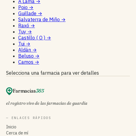
A Lama
→
Poio
→
Guillade
→
Salvaterra de Miño
→
Raxó
→
Tuy
→
Castillo ( O )
→
Tui
→
Aldán
→
Beluso
→
Camos
→
Selecciona una farmacia para ver detalles
Farmacias
365
el registro vivo de las farmacias de guardia
— ENLACES RÁPIDOS
Inicio
Cerca de mí