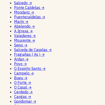
Salcedo
→
Ponte Caldelas
→
Mondariz
→
Puentecaldelas
→
Marín
→
Abelendo
→
A Igrexa
→
Valadares
→
Mourente
→
Seixo
→
Salceda de Caselas
→
Fraguiñas ( As )
→
Ardan
→
Poyo
→
O Espirito Santo
→
Campelo
→
Bueu
→
O Forte
→
O Casal
→
Cerdedo
→
Cangas
→
Gondomar
→