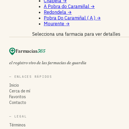
Chapela
→
A Pobra do Caramiñal
→
Redondela
→
Pobra Do Caramiñal ( A )
→
Mourente
→
Selecciona una farmacia para ver detalles
Farmacias
365
el registro vivo de las farmacias de guardia
— ENLACES RÁPIDOS
Inicio
Cerca de mí
Favoritos
Contacto
— LEGAL
Términos