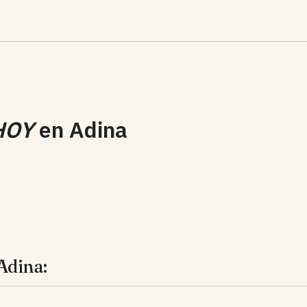
HOY
en
Adina
Adina: