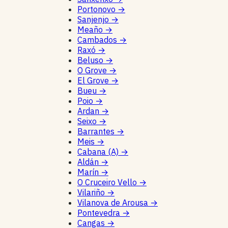
Portonovo
→
Sanjenjo
→
Meaño
→
Cambados
→
Raxó
→
Beluso
→
O Grove
→
El Grove
→
Bueu
→
Poio
→
Ardan
→
Seixo
→
Barrantes
→
Meis
→
Cabana (A)
→
Aldán
→
Marín
→
O Cruceiro Vello
→
Vilariño
→
Vilanova de Arousa
→
Pontevedra
→
Cangas
→