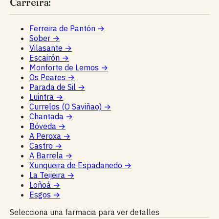
Carreira:
Ferreira de Pantón
→
Sober
→
Vilasante
→
Escairón
→
Monforte de Lemos
→
Os Peares
→
Parada de Sil
→
Luintra
→
Currelos (O Saviñao)
→
Chantada
→
Bóveda
→
A Peroxa
→
Castro
→
A Barrela
→
Xunqueira de Espadanedo
→
La Teijeira
→
Loñoá
→
Esgos
→
Selecciona una farmacia para ver detalles