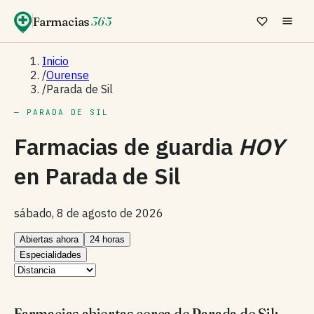
Farmacias
365
Inicio
/
Ourense
/
Parada de Sil
— PARADA DE SIL
Farmacias de guardia
HOY
en
Parada de Sil
sábado, 8 de agosto de 2026
Abiertas ahora
24 horas
Especialidades
Farmacias abiertas cerca de Parada de Sil: