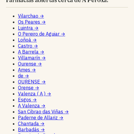
Vilarchao
→
Os Peares
→
Luintra
→
O Pereiro de Aguiar
→
Loñoá
→
Castro
→
A Barrela
→
Villamarín
→
Ourense
→
Ames
→
de
→
OURENSE
→
Orense
→
Valenza ( A )
→
Esgos
→
A Valenza
→
San Cibrao das Viñas
→
Paderne de Allariz
→
Chantada
→
Barbadás
→