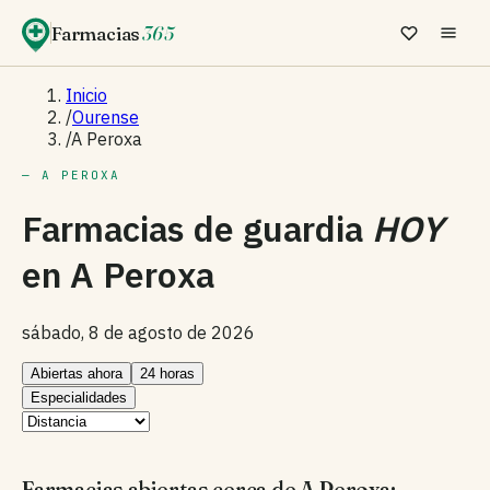
Farmacias
365
Inicio
/
Ourense
/
A Peroxa
— A PEROXA
Farmacias de guardia
HOY
en
A Peroxa
sábado, 8 de agosto de 2026
Abiertas ahora
24 horas
Especialidades
Farmacias abiertas cerca de A Peroxa: