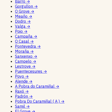
Barro
→
Gorgullon
→
O Grove
→
Meaño
→
Dodro
→
Valga
→
Poio
→
Campaña
→
O Casal
→
Pontevedra
→
Moraña
→
Sanxenxo
→
Campelo
→
Lestrove
→
Puentecesures
→
Poyo
→
Alende
→
A Pobra do Caramiñal
→
Raxó
→
Padrón
→
Pobra Do Caramiñal ( A )
→
Samil
→
El Grove
→