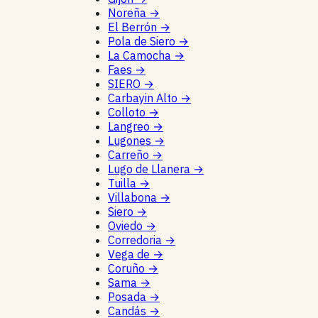
Noreña
→
El Berrón
→
Pola de Siero
→
La Camocha
→
Faes
→
SIERO
→
Carbayin Alto
→
Colloto
→
Langreo
→
Lugones
→
Carreño
→
Lugo de Llanera
→
Tuilla
→
Villabona
→
Siero
→
Oviedo
→
Corredoria
→
Vega de
→
Coruño
→
Sama
→
Posada
→
Candás
→