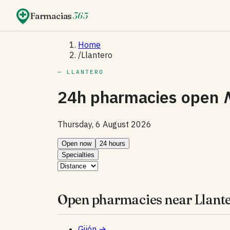
Farmacias
365
Home
/
Llantero
— LLANTERO
24h pharmacies open
Thursday, 6 August 2026
Open now
24 hours
Specialties
Open pharmacies near Llante
Gijón
→