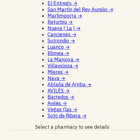
El Entrego
→
San Martín del Rey Aurelio
→
Martimporra
→
Returbiu
→
Nueva ( La )
→
Cancienes
→
Sotrondio
→
Luanco
→
Blimea
→
La Manjoya
→
Villaviciosa
→
Mieres
→
Nava
→
Ablaña de Arriba
→
AVILÉS
→
Barredos
→
Avilés
→
Vegas (las
→
Soto de Ribera
→
Select a pharmacy to see details