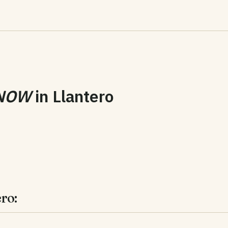
NOW
in
Llantero
ro: