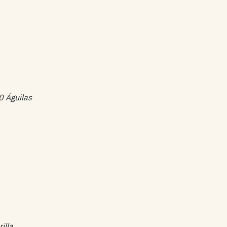
0 Águilas
illa