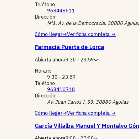
Teléfono
968448611
Dirección
Nº1, Av. de la Democracia, 30880 Águila
Cómo llegar
→
Ver ficha completa
→
Farmacia Puerta de Lorca
Abierta ahora
9:30 - 23:59
Horario
9:30 - 23:59
Teléfono
968410718
Dirección
Av. Juan Carlos I, 53, 30880 Águilas
Cómo llegar
→
Ver ficha completa
→
García Villalba Manuel Y Montalvo Góm
Abierta ahora
9:00 - 22:00