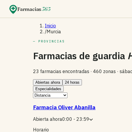
Farmacias
365
Inicio
/
Murcia
— PROVINCIAS
Farmacias de guardia
23 farmacias encontradas ·
460 zonas ·
sábad
Abiertas ahora
24 horas
Especialidades
Farmacia Oliver Abanilla
Abierta ahora
0:00 - 23:59
Horario