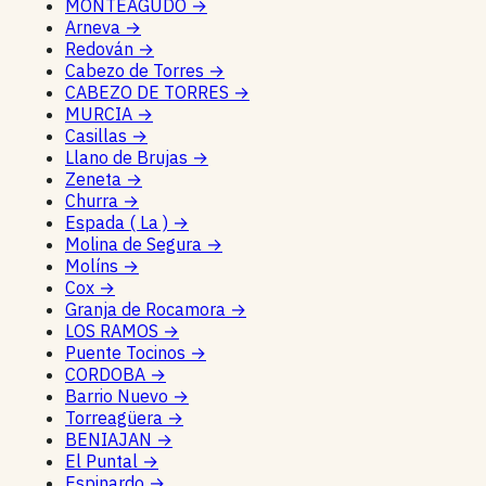
MONTEAGUDO
→
Arneva
→
Redován
→
Cabezo de Torres
→
CABEZO DE TORRES
→
MURCIA
→
Casillas
→
Llano de Brujas
→
Zeneta
→
Churra
→
Espada ( La )
→
Molina de Segura
→
Molíns
→
Cox
→
Granja de Rocamora
→
LOS RAMOS
→
Puente Tocinos
→
CORDOBA
→
Barrio Nuevo
→
Torreagüera
→
BENIAJAN
→
El Puntal
→
Espinardo
→