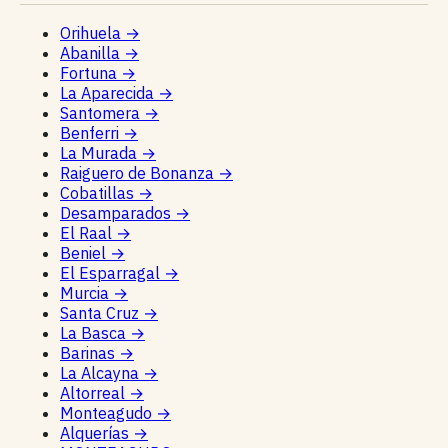
Orihuela
→
Abanilla
→
Fortuna
→
La Aparecida
→
Santomera
→
Benferri
→
La Murada
→
Raiguero de Bonanza
→
Cobatillas
→
Desamparados
→
El Raal
→
Beniel
→
El Esparragal
→
Murcia
→
Santa Cruz
→
La Basca
→
Barinas
→
La Alcayna
→
Altorreal
→
Monteagudo
→
Alquerías
→