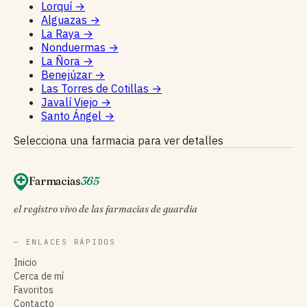
Lorquí
→
Alguazas
→
La Raya
→
Nonduermas
→
La Ñora
→
Benejúzar
→
Las Torres de Cotillas
→
Javalí Viejo
→
Santo Ángel
→
Selecciona una farmacia para ver detalles
Farmacias
365
el registro vivo de las farmacias de guardia
— ENLACES RÁPIDOS
Inicio
Cerca de mí
Favoritos
Contacto