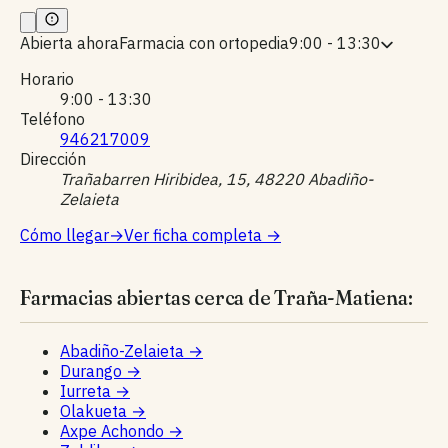
Abierta ahora
Farmacia con ortopedia
9:00 - 13:30
Horario
9:00 - 13:30
Teléfono
946217009
Dirección
Trañabarren Hiribidea, 15, 48220 Abadiño-
Zelaieta
Cómo llegar
→
Ver ficha completa
→
Farmacias abiertas cerca de Traña-Matiena:
Abadiño-Zelaieta
→
Durango
→
Iurreta
→
Olakueta
→
Axpe Achondo
→