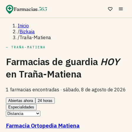
Farmacias
365
Inicio
/
Bizkaia
/
Traña-Matiena
— TRAÑA-MATIENA
Farmacias de guardia
HOY
en
Traña-Matiena
1 farmacias encontradas ·
sábado, 8 de agosto de 2026
Abiertas ahora
24 horas
Especialidades
Farmacia Ortopedia Matiena