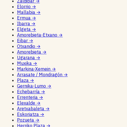
Zaldibar
→
Elorrio
→
Mallabia
→
Ermua
→
Ibarra
→
Elgeta
→
Amorebieta-Etxano
→
Eibar
→
Otxandio
→
Amorebieta
→
Ugarana
→
Muxika
→
Markina-Xemein
→
Arrasate / Mondragón
→
Plaza
→
Gernika-Lumo
→
Echebarría
→
Errenteria
→
Elexalde
→
Aretxabaleta
→
Eskoriatza
→
Pozueta
→
Herriko Plaza
→