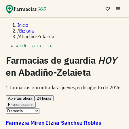
Farmacias
365
Inicio
/
Bizkaia
/
Abadiño-Zelaieta
— ABADIÑO-ZELAIETA
Farmacias de guardia
HOY
en
Abadiño-Zelaieta
1 farmacias encontradas ·
jueves, 6 de agosto de 2026
Abiertas ahora
24 horas
Especialidades
Farmazia Miren Itziar Sanchez Robles