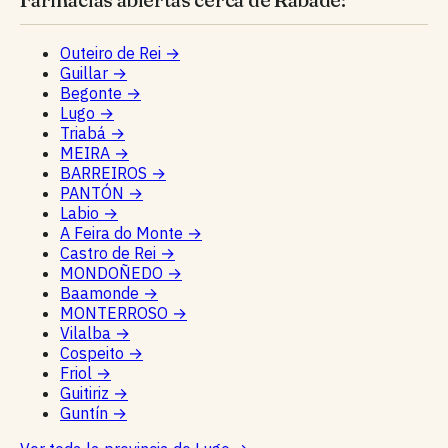
Outeiro de Rei
→
Guillar
→
Begonte
→
Lugo
→
Triabá
→
MEIRA
→
BARREIROS
→
PANTÓN
→
Labio
→
A Feira do Monte
→
Castro de Rei
→
MONDOÑEDO
→
Baamonde
→
MONTERROSO
→
Vilalba
→
Cospeito
→
Friol
→
Guitiriz
→
Guntín
→