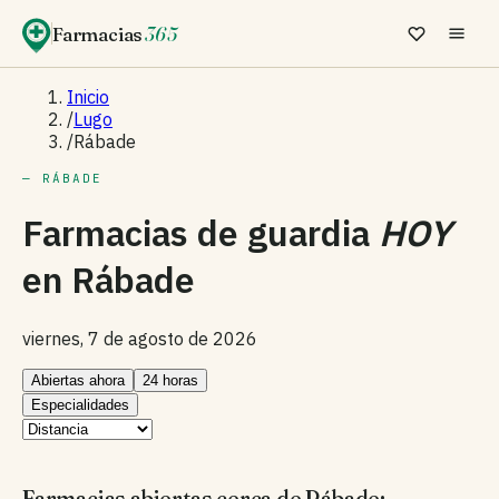
Farmacias
365
Inicio
/
Lugo
/
Rábade
— RÁBADE
Farmacias de guardia
HOY
en
Rábade
viernes, 7 de agosto de 2026
Abiertas ahora
24 horas
Especialidades
Farmacias abiertas cerca de Rábade: