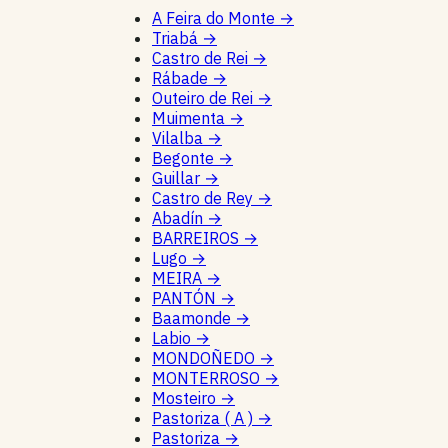
A Feira do Monte
→
Triabá
→
Castro de Rei
→
Rábade
→
Outeiro de Rei
→
Muimenta
→
Vilalba
→
Begonte
→
Guillar
→
Castro de Rey
→
Abadín
→
BARREIROS
→
Lugo
→
MEIRA
→
PANTÓN
→
Baamonde
→
Labio
→
MONDOÑEDO
→
MONTERROSO
→
Mosteiro
→
Pastoriza ( A )
→
Pastoriza
→