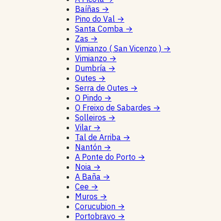
Baíñas
→
Pino do Val
→
Santa Comba
→
Zas
→
Vimianzo ( San Vicenzo )
→
Vimianzo
→
Dumbría
→
Outes
→
Serra de Outes
→
O Pindo
→
O Freixo de Sabardes
→
Solleiros
→
Vilar
→
Tal de Arriba
→
Nantón
→
A Ponte do Porto
→
Noia
→
A Baña
→
Cee
→
Muros
→
Corucubion
→
Portobravo
→