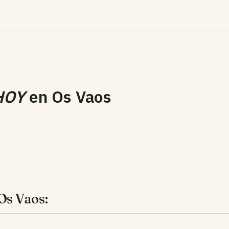
HOY
en
Os Vaos
Os Vaos: