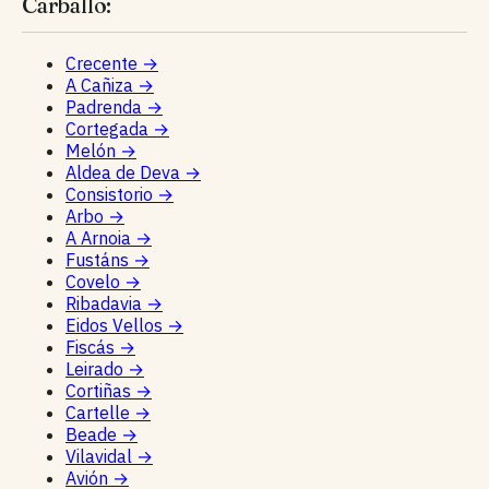
Carballo:
Crecente
→
A Cañiza
→
Padrenda
→
Cortegada
→
Melón
→
Aldea de Deva
→
Consistorio
→
Arbo
→
A Arnoia
→
Fustáns
→
Covelo
→
Ribadavia
→
Eidos Vellos
→
Fiscás
→
Leirado
→
Cortiñas
→
Cartelle
→
Beade
→
Vilavidal
→
Avión
→