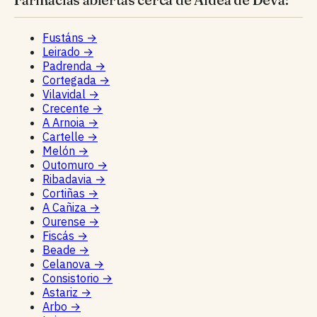
Fustáns
→
Leirado
→
Padrenda
→
Cortegada
→
Vilavidal
→
Crecente
→
A Arnoia
→
Cartelle
→
Melón
→
Outomuro
→
Ribadavia
→
Cortiñas
→
A Cañiza
→
Ourense
→
Fiscás
→
Beade
→
Celanova
→
Consistorio
→
Astariz
→
Arbo
→