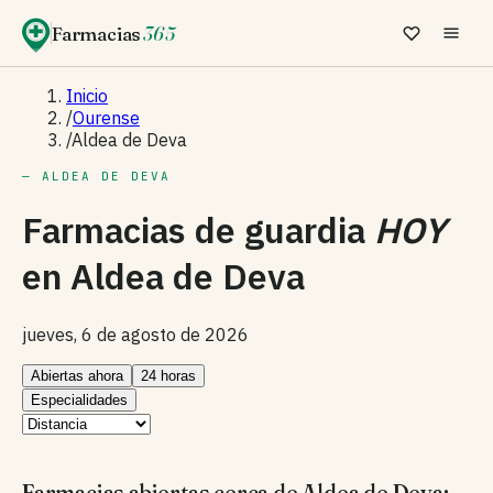
Farmacias
365
Inicio
/
Ourense
/
Aldea de Deva
— ALDEA DE DEVA
Farmacias de guardia
HOY
en
Aldea de Deva
jueves, 6 de agosto de 2026
Abiertas ahora
24 horas
Especialidades
Farmacias abiertas cerca de Aldea de Deva: