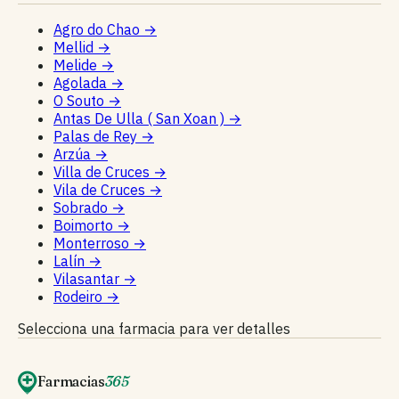
Agro do Chao
→
Mellid
→
Melide
→
Agolada
→
O Souto
→
Antas De Ulla ( San Xoan )
→
Palas de Rey
→
Arzúa
→
Villa de Cruces
→
Vila de Cruces
→
Sobrado
→
Boimorto
→
Monterroso
→
Lalín
→
Vilasantar
→
Rodeiro
→
Selecciona una farmacia para ver detalles
Farmacias
365