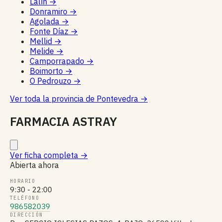
Lalín
→
Donramiro
→
Agolada
→
Fonte Díaz
→
Mellid
→
Melide
→
Camporrapado
→
Boimorto
→
O Pedrouzo
→
Ver toda la provincia de Pontevedra
→
FARMACIA ASTRAY
Ver ficha completa
→
Abierta ahora
HORARIO
9:30 - 22:00
TELÉFONO
986582039
DIRECCIÓN