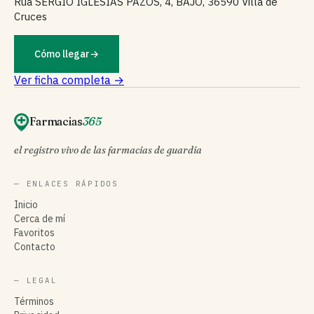
Rua SERGIO IGLESIAS PAZOS, 4, BAJO, 36590 Villa de
Cruces
Cómo llegar
→
Ver ficha completa →
Farmacias
365
el registro vivo de las farmacias de guardia
— ENLACES RÁPIDOS
Inicio
Cerca de mí
Favoritos
Contacto
— LEGAL
Términos