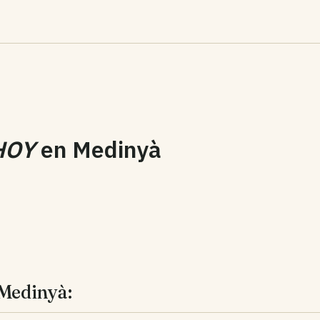
HOY
en
Medinyà
 Medinyà: