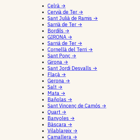
Celrà
→
Cervià de Ter
→
Sant Julià de Ramis
→
Sarrià de Ter
→
Bordils
→
GIRONA
→
Sarriá de Ter
→
Cornellà del Terri
→
Sant Ponç
→
Girona
→
Sant Jordi Desvalls
→
Flaçà
→
Gerona
→
Salt
→
Mata
→
Bañolas
→
Sant Vincenç de Camós
→
Quart
→
Banyoles
→
Bàscara
→
Vilablareix
→
Camallera
→