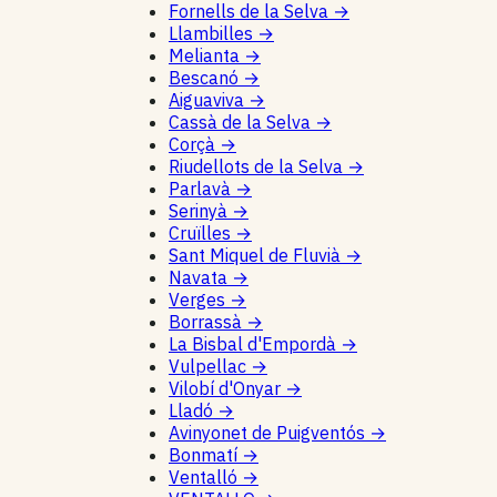
Fornells de la Selva
→
Llambilles
→
Melianta
→
Bescanó
→
Aiguaviva
→
Cassà de la Selva
→
Corçà
→
Riudellots de la Selva
→
Parlavà
→
Serinyà
→
Cruïlles
→
Sant Miquel de Fluvià
→
Navata
→
Verges
→
Borrassà
→
La Bisbal d'Empordà
→
Vulpellac
→
Vilobí d'Onyar
→
Lladó
→
Avinyonet de Puigventós
→
Bonmatí
→
Ventalló
→