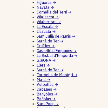
Figueras
→
Navata
→
Cornellà del Terri
→
Vila-sacra
→
Vilabertran
→
La Escala
→
L'Escala
→
Sant Julià de Ramis
→
Sarrià de Ter
→
Cruïlles
→
Castelló d'Empúries
→
La Bisbal d'Empordà
→
GIRONA
→
Llers
→
Sarriá de Ter
→
Torroella de Montgrí
→
Mata
→
Vulpellac
→
Cabanes
→
Banyoles
→
Bañolas
→
Sant Ponç
→