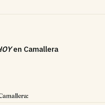
HOY
en
Camallera
 Camallera: