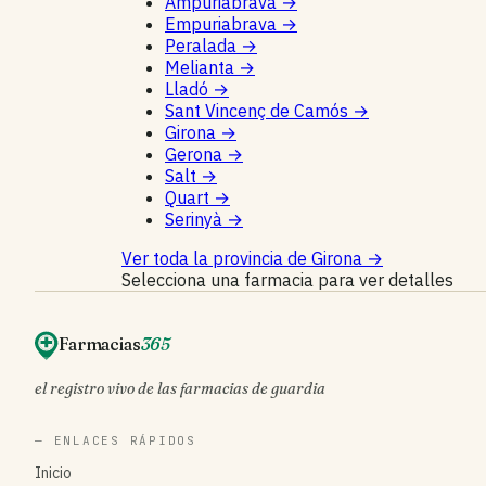
Ampuriabrava
→
Empuriabrava
→
Peralada
→
Melianta
→
Lladó
→
Sant Vincenç de Camós
→
Girona
→
Gerona
→
Salt
→
Quart
→
Serinyà
→
Ver toda la provincia de Girona
→
Selecciona una farmacia para ver detalles
Farmacias
365
el registro vivo de las farmacias de guardia
— ENLACES RÁPIDOS
Inicio