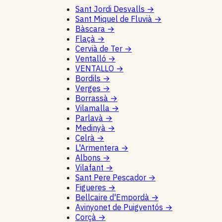
Sant Jordi Desvalls
→
Sant Miquel de Fluvià
→
Bàscara
→
Flaçà
→
Cervià de Ter
→
Ventalló
→
VENTALLO
→
Bordils
→
Verges
→
Borrassà
→
Vilamalla
→
Parlavà
→
Medinyà
→
Celrà
→
L'Armentera
→
Albons
→
Vilafant
→
Sant Pere Pescador
→
Figueres
→
Bellcaire d'Empordà
→
Avinyonet de Puigventós
→
Corçà
→