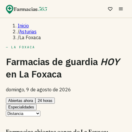
Farmacias
365
Inicio
/
Asturias
/
La Foxaca
— LA FOXACA
Farmacias de guardia
HOY
en
La Foxaca
domingo, 9 de agosto de 2026
Abiertas ahora
24 horas
Especialidades
Farmacias abiertas cerca de La Foxaca: