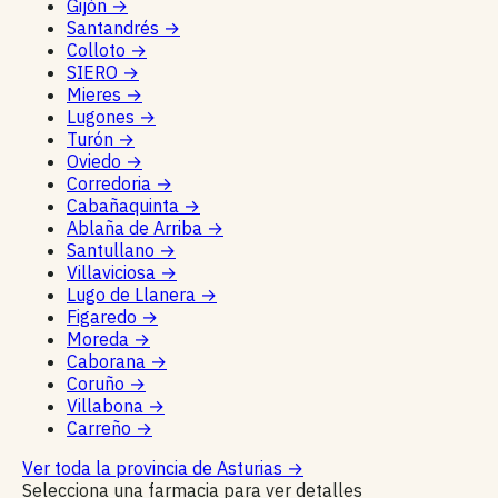
Gijón
→
Santandrés
→
Colloto
→
SIERO
→
Mieres
→
Lugones
→
Turón
→
Oviedo
→
Corredoria
→
Cabañaquinta
→
Ablaña de Arriba
→
Santullano
→
Villaviciosa
→
Lugo de Llanera
→
Figaredo
→
Moreda
→
Caborana
→
Coruño
→
Villabona
→
Carreño
→
Ver toda la provincia de Asturias
→
Selecciona una farmacia para ver detalles