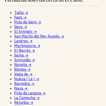
Tuilla
→
Faes
→
Pola de Siero
→
Siero
→
El Entrego
→
San Martín del Rey Aurelio
→
Langreo
→
Martimporra
→
El Berrón
→
Sama
→
Sotrondio
→
Noreña
→
Blimea
→
Vega de
→
Nueva ( La )
→
Barredos
→
Nava
→
Pola de Laviana
→
La Camocha
→
Returbiu
→