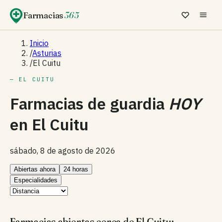
Farmacias
365
Inicio
/
Asturias
/
El Cuitu
— EL CUITU
Farmacias de guardia
HOY
en
El Cuitu
sábado, 8 de agosto de 2026
Abiertas ahora
24 horas
Especialidades
Farmacias abiertas cerca de El Cuitu: