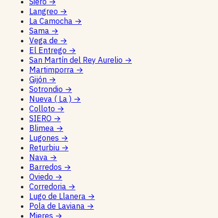
Siero
→
Langreo
→
La Camocha
→
Sama
→
Vega de
→
El Entrego
→
San Martín del Rey Aurelio
→
Martimporra
→
Gijón
→
Sotrondio
→
Nueva ( La )
→
Colloto
→
SIERO
→
Blimea
→
Lugones
→
Returbiu
→
Nava
→
Barredos
→
Oviedo
→
Corredoria
→
Lugo de Llanera
→
Pola de Laviana
→
Mieres
→