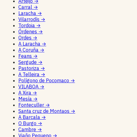
Arteijo
→
Carral
→
Laracha
→
Vilarrodís
→
Tordoia
→
Órdenes
→
Ordes
→
A Laracha
→
A Coruña
→
Feans
→
Sergude
→
Pastoriza
→
A Telleira
→
Polígono de Pocomaco
→
VILABOA
→
A Xira
→
Mesía
→
Fonteculler
→
Santa cruz de Montaos
→
A Barcala
→
O Burgo
→
Cambre
→
Viaño Pequeno
→