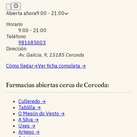
Abierta ahora
9:00 - 21:00
Horario
9:00 - 21:00
Teléfono
981685003
Dirección
Av. Galicia, 9, 15185 Cerceda
Cómo llegar
→
Ver ficha completa
→
Farmacias abiertas cerca de Cerceda:
Culleredo
→
Tablilla
→
O Mesón do Vento
→
A Silva
→
Uxes
→
Arteixo
→