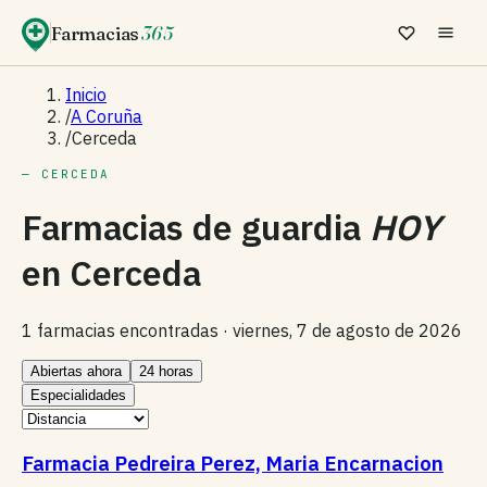
Farmacias
365
Inicio
/
A Coruña
/
Cerceda
— CERCEDA
Farmacias de guardia
HOY
en
Cerceda
1 farmacias encontradas ·
viernes, 7 de agosto de 2026
Abiertas ahora
24 horas
Especialidades
Farmacia Pedreira Perez, Maria Encarnacion