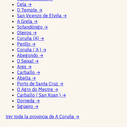
Cela
→
O Temple
→
San Vicenzo de Elviña
→
A Grela
→
Sofandónigo
→
Oleiros
→
Coruña (A)
→
Perillo
→
Coruña ( A )
→
Abegondo
→
O Seixal
→
Ares
→
Carballo
→
Abella
→
Porto de Santa Cruz
→
O Agro do Mestre
→
Carballo ( San Xoan )
→
Dorneda
→
Sigüeiro
→
Ver toda la provincia de A Coruña
→