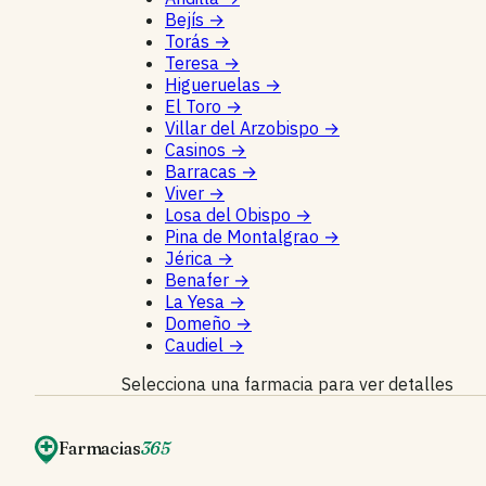
Bejís
→
Torás
→
Teresa
→
Higueruelas
→
El Toro
→
Villar del Arzobispo
→
Casinos
→
Barracas
→
Viver
→
Losa del Obispo
→
Pina de Montalgrao
→
Jérica
→
Benafer
→
La Yesa
→
Domeño
→
Caudiel
→
Selecciona una farmacia para ver detalles
Farmacias
365