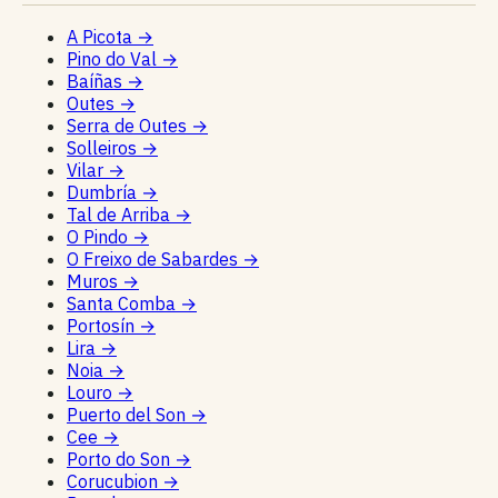
A Picota
→
Pino do Val
→
Baíñas
→
Outes
→
Serra de Outes
→
Solleiros
→
Vilar
→
Dumbría
→
Tal de Arriba
→
O Pindo
→
O Freixo de Sabardes
→
Muros
→
Santa Comba
→
Portosín
→
Lira
→
Noia
→
Louro
→
Puerto del Son
→
Cee
→
Porto do Son
→
Corucubion
→