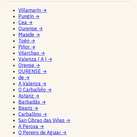
Villamarín
→
Pungín
→
Cea
→
Ourense
→
Maside
→
Toén
→
Piñor
→
Vilarchao
→
Valenza ( A )
→
Orense
→
OURENSE
→
de
→
A Valenza
→
O Carballiño
→
Astariz
→
Barbadás
→
Beariz
→
Carballino
→
San Cibrao das Viñas
→
A Peroxa
→
O Pereiro de Aguiar
→