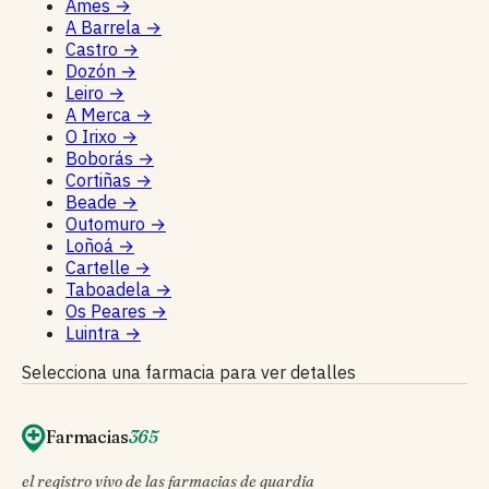
Ames
→
A Barrela
→
Castro
→
Dozón
→
Leiro
→
A Merca
→
O Irixo
→
Boborás
→
Cortiñas
→
Beade
→
Outomuro
→
Loñoá
→
Cartelle
→
Taboadela
→
Os Peares
→
Luintra
→
Selecciona una farmacia para ver detalles
Farmacias
365
el registro vivo de las farmacias de guardia