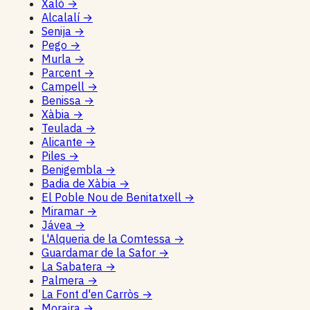
Xaló
→
Alcalalí
→
Senija
→
Pego
→
Murla
→
Parcent
→
Campell
→
Benissa
→
Xàbia
→
Teulada
→
Alicante
→
Piles
→
Benigembla
→
Badia de Xàbia
→
El Poble Nou de Benitatxell
→
Miramar
→
Jávea
→
L'Alqueria de la Comtessa
→
Guardamar de la Safor
→
La Sabatera
→
Palmera
→
La Font d'en Carròs
→
Moraira
→