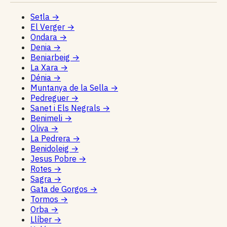
Setla
→
El Verger
→
Ondara
→
Denia
→
Beniarbeig
→
La Xara
→
Dénia
→
Muntanya de la Sella
→
Pedreguer
→
Sanet i Els Negrals
→
Benimeli
→
Oliva
→
La Pedrera
→
Benidoleig
→
Jesus Pobre
→
Rotes
→
Sagra
→
Gata de Gorgos
→
Tormos
→
Orba
→
Llíber
→