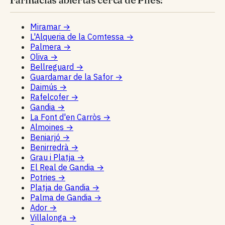
Miramar
→
L'Alqueria de la Comtessa
→
Palmera
→
Oliva
→
Bellreguard
→
Guardamar de la Safor
→
Daimús
→
Rafelcofer
→
Gandia
→
La Font d'en Carròs
→
Almoines
→
Beniarjó
→
Benirredrà
→
Grau i Platja
→
El Real de Gandia
→
Potries
→
Platja de Gandia
→
Palma de Gandia
→
Ador
→
Villalonga
→