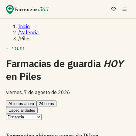
Farmacias
365
Inicio
/
Valencia
/
Piles
— PILES
Farmacias de guardia
HOY
en
Piles
viernes, 7 de agosto de 2026
Abiertas ahora
24 horas
Especialidades
Farmacias abiertas cerca de Piles: