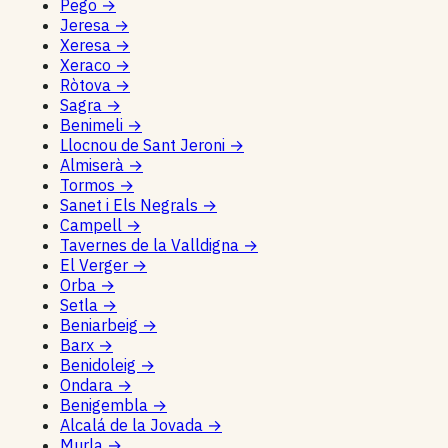
Pego
→
Jeresa
→
Xeresa
→
Xeraco
→
Ròtova
→
Sagra
→
Benimeli
→
Llocnou de Sant Jeroni
→
Almiserà
→
Tormos
→
Sanet i Els Negrals
→
Campell
→
Tavernes de la Valldigna
→
El Verger
→
Orba
→
Setla
→
Beniarbeig
→
Barx
→
Benidoleig
→
Ondara
→
Benigembla
→
Alcalá de la Jovada
→
Murla
→