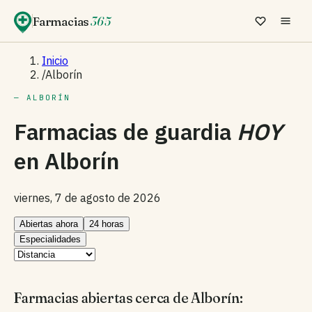
Farmacias
365
Inicio
/
Alborín
— ALBORÍN
Farmacias de guardia
HOY
en
Alborín
viernes, 7 de agosto de 2026
Abiertas ahora
24 horas
Especialidades
Farmacias abiertas cerca de Alborín: