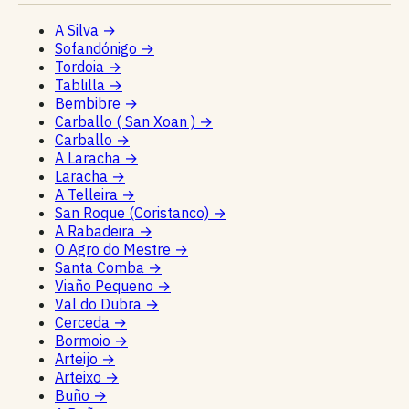
A Silva
→
Sofandónigo
→
Tordoia
→
Tablilla
→
Bembibre
→
Carballo ( San Xoan )
→
Carballo
→
A Laracha
→
Laracha
→
A Telleira
→
San Roque (Coristanco)
→
A Rabadeira
→
O Agro do Mestre
→
Santa Comba
→
Viaño Pequeno
→
Val do Dubra
→
Cerceda
→
Bormoio
→
Arteijo
→
Arteixo
→
Buño
→