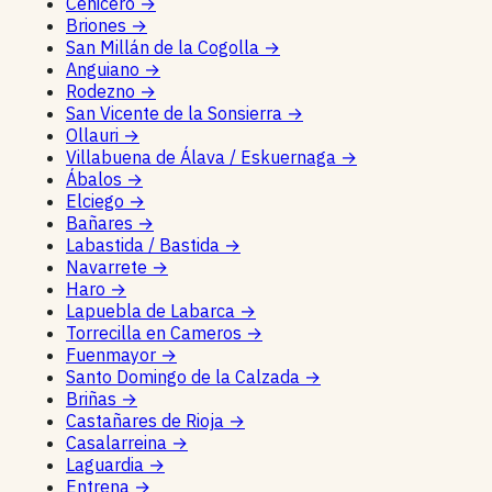
Cenicero
→
Briones
→
San Millán de la Cogolla
→
Anguiano
→
Rodezno
→
San Vicente de la Sonsierra
→
Ollauri
→
Villabuena de Álava / Eskuernaga
→
Ábalos
→
Elciego
→
Bañares
→
Labastida / Bastida
→
Navarrete
→
Haro
→
Lapuebla de Labarca
→
Torrecilla en Cameros
→
Fuenmayor
→
Santo Domingo de la Calzada
→
Briñas
→
Castañares de Rioja
→
Casalarreina
→
Laguardia
→
Entrena
→