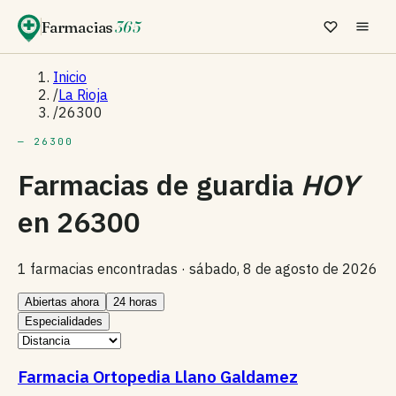
Farmacias
365
Inicio
/
La Rioja
/
26300
— 26300
Farmacias de guardia
HOY
en
26300
1 farmacias encontradas ·
sábado, 8 de agosto de 2026
Abiertas ahora
24 horas
Especialidades
Farmacia Ortopedia Llano Galdamez