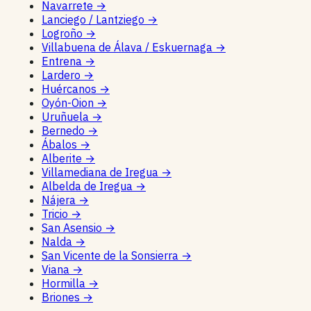
Navarrete
→
Lanciego / Lantziego
→
Logroño
→
Villabuena de Álava / Eskuernaga
→
Entrena
→
Lardero
→
Huércanos
→
Oyón-Oion
→
Uruñuela
→
Bernedo
→
Ábalos
→
Alberite
→
Villamediana de Iregua
→
Albelda de Iregua
→
Nájera
→
Tricio
→
San Asensio
→
Nalda
→
San Vicente de la Sonsierra
→
Viana
→
Hormilla
→
Briones
→