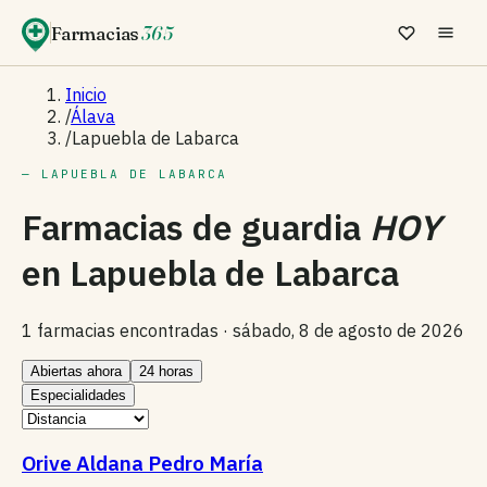
Farmacias
365
Inicio
/
Álava
/
Lapuebla de Labarca
— LAPUEBLA DE LABARCA
Farmacias de guardia
HOY
en
Lapuebla de Labarca
1 farmacias encontradas ·
sábado, 8 de agosto de 2026
Abiertas ahora
24 horas
Especialidades
Orive Aldana Pedro María